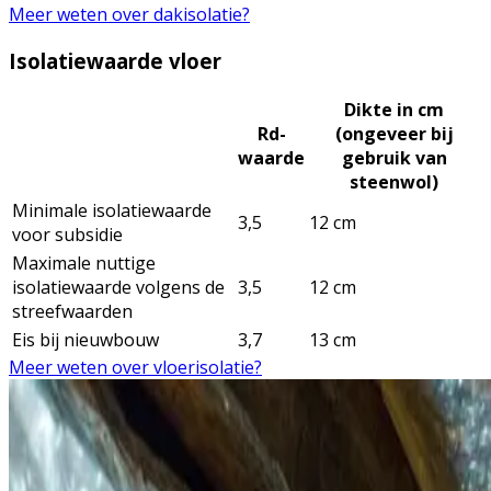
Meer weten over dakisolatie?
Isolatiewaarde vloer
Dikte in cm
Rd-
(ongeveer bij
waarde
gebruik van
steenwol)
Minimale isolatiewaarde
3,5
12 cm
voor subsidie
Maximale nuttige
isolatiewaarde volgens de
3,5
12 cm
streefwaarden
Eis bij nieuwbouw
3,7
13 cm
Meer weten over vloerisolatie?