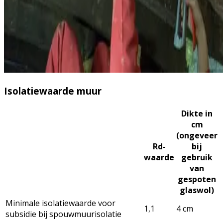
Isolatiewaarde muur
Dikte in
cm
(ongeveer
Rd-
bij
waarde
gebruik
van
gespoten
glaswol)
Minimale isolatiewaarde voor
1,1
4 cm
subsidie bij spouwmuurisolatie