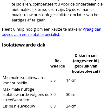
te isoleren, compenseert u voor de onderdelen die
niet makkelijk te isoleren zijn. Op deze manier
maakt u uw huis ook geschikter om later van het
aardgas af te gaan.
Heeft u hulp nodig om een keuze te maken?
Vraag dan
advies aan een isolatiespecialist.
Isolatiewaarde dak
Dikte in cm
Rd-
(ongeveer bij
waarde
gebruik van
houtwolvezel)
Minimale isolatiewaarde
3,5
14 cm
voor subsidie
Maximale nuttige
isolatiewaarde volgens de
8,0
30 cm
streefwaarden
Eis bij nieuwbouw
6,3
24 cm