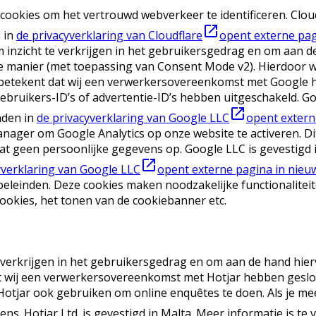
ookies om het vertrouwd webverkeer te identificeren. Cloudf
 in
de privacyverklaring van Cloudflare
opent externe pag
inzicht te verkrijgen in het gebruikersgedrag en om aan de
jke manier (met toepassing van Consent Mode v2). Hierdoor
betekent dat wij een verwerkersovereenkomst met Google 
ruikers-ID’s of advertentie-ID’s hebben uitgeschakeld. Goo
nden in
de privacyverklaring van Google LLC
opent extern
ager om Google Analytics op onze website te activeren. Di
t geen persoonlijke gegevens op. Google LLC is gevestigd i
yverklaring van Google LLC
opent externe pagina in nieu
doeleinden. Deze cookies maken noodzakelijke functionalitei
ookies, het tonen van de cookiebanner etc.
 verkrijgen in het gebruikersgedrag en om aan de hand hier
 dat wij een verwerkersovereenkomst met Hotjar hebben gesl
otjar ook gebruiken om online enquêtes te doen. Als je me
. Hotjar Ltd. is gevestigd in Malta. Meer informatie is te 