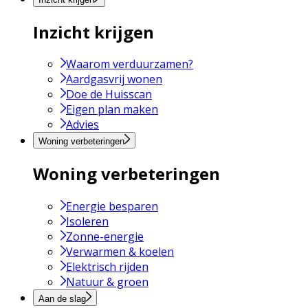
Inzicht krijgen
Waarom verduurzamen?
Aardgasvrij wonen
Doe de Huisscan
Eigen plan maken
Advies
Woning verbeteringen
Woning verbeteringen
Energie besparen
Isoleren
Zonne-energie
Verwarmen & koelen
Elektrisch rijden
Natuur & groen
Aan de slag