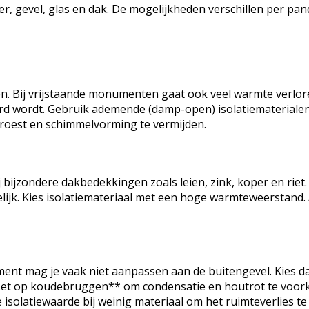
er, gevel, glas en dak. De mogelijkheden verschillen per pan
 Bij vrijstaande monumenten gaat ook veel warmte verloren v
erd wordt. Gebruik ademende (damp-open) isolatiematerial
 roest en schimmelvorming te vermijden.
j bijzondere dakbedekkingen zoals leien, zink, koper en riet. 
jk. Kies isolatiemateriaal met een hoge warmteweerstand. Als
g je vaak niet aanpassen aan de buitengevel. Kies dan vo
et op koudebruggen** om condensatie en houtrot te voorkome
isolatiewaarde bij weinig materiaal om het ruimteverlies te