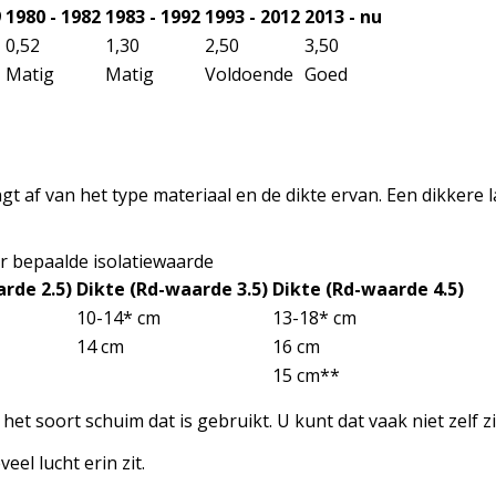
9
1980 - 1982
1983 - 1992
1993 - 2012
2013 - nu
0,52
1,30
2,50
3,50
Matig
Matig
Voldoende
Goed
gt af van het type materiaal en de dikte ervan. Een dikkere 
or bepaalde isolatiewaarde
rde 2.5)
Dikte (Rd-waarde 3.5)
Dikte (Rd-waarde 4.5)
10-14* cm
13-18* cm
14 cm
16 cm
15 cm**
et soort schuim dat is gebruikt. U kunt dat vaak niet zelf z
el lucht erin zit.