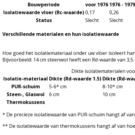
Bouwperiode
voor 1976
1976 - 197
Isolatiewaarde vloer (Rc-waarde)
0,17
0,26
Status
Slecht
Slecht
Verschillende materialen en hun isolatiewaarde
Hoe goed het isolatiemateriaal onder uw vloer isoleert han
Bijvoorbeeld: 14 cm steenwol heeft een Rd-waarde van 3,5.
Dikte isolatiematerialen vo
Isolatie-materiaal
Dikte (Rd-waarde 1.5)
Dikte (Rd-waa
PUR-schuim
5-6* cm
8-10* cm
Steen-, Glaswol
6 cm
10 cm
Thermokussens
* De precieze isolatiewaarde van PUR-schuim hangt af van h
** De isolatiewaarde van thermokussens hangt af van hoeve