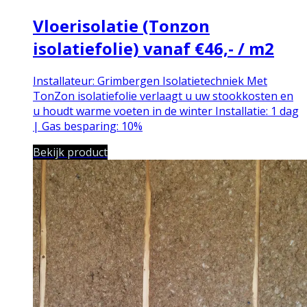
Vloerisolatie (Tonzon
isolatiefolie) vanaf €46,- / m2
Installateur:
Grimbergen Isolatietechniek
Met
TonZon isolatiefolie verlaagt u uw stookkosten en
u houdt warme voeten in de winter
Installatie: 1 dag
| Gas besparing: 10%
Bekijk product