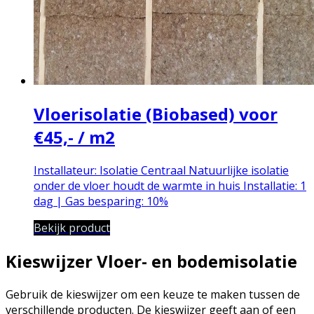
Vloerisolatie (Biobased) voor
€45,- / m2
Installateur: Isolatie Centraal
Natuurlijke isolatie
onder de vloer houdt de warmte in huis
Installatie: 1
dag | Gas besparing: 10%
Bekijk product
Kieswijzer Vloer- en bodemisolatie
Gebruik de kieswijzer om een keuze te maken tussen de
verschillende producten. De kieswijzer geeft aan of een